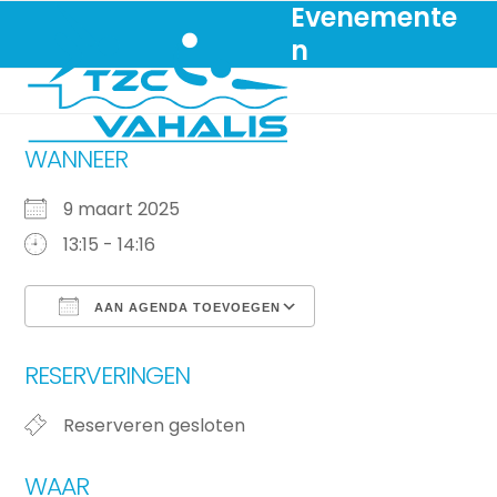
Skip
Evenemente
Open
Close
to
n
mobile
mobile
content
menu
menu
WANNEER
9 maart 2025
13:15 - 14:16
AAN AGENDA TOEVOEGEN
Download ICS
Google Calendar
RESERVERINGEN
Reserveren gesloten
WAAR