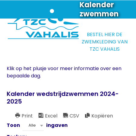
Skip
Kalender
Open
Close
to
zwemmen
mobile
mobile
content
menu
menu
BESTEL HIER DE
ZWEMKLEDING VAN
TZC VAHALIS
Klik op het plusje voor meer informatie over een
bepaalde dag.
Kalender wedstrijdzwemmen 2024-
2025
Print
Excel
CSV
Kopiëren
Toon
ingaven
Alle